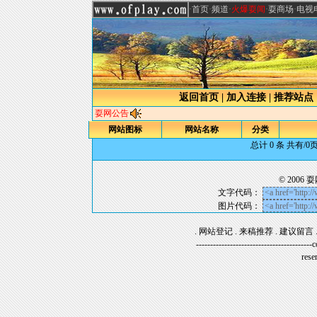
·
首页
·
频道
·
火爆耍闻
·
耍商场
·
电视
返回首页
|
加入连接
|
推荐站点
耍网公告
网站图标
网站名称
分类
总计 0 条 共有/
© 2006
耍
文字代码：
图片代码：
.
网站登记
.
来稿推荐
.
建议留言
------------------------------------
rese