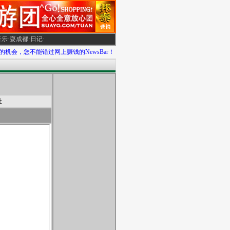
音乐
·
耍成都
·
日记
·
：多一个途径，多一条商道！
机会，您不能错过网上赚钱的NewsBar！
┊
华社