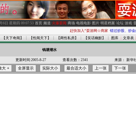
8月6日 星期四
09:07:53
·
首页
·
频道
·
火爆耍闻
·
商场
·
电视电影
·
图片
·
明星档案
·
论坛
·
游戏
·
赶快加入^耍游网☆商家自助加盟频道☆
错过炒股、炒金的
┊
【天下奇闻】
┊
【性闻天下】
┊
【两性私房】
┊
【笑话幽默】
┊
图库
┊
文章表
钱塘潮水
更新时间:2005-8-27
查看次数：2341
来源： 新