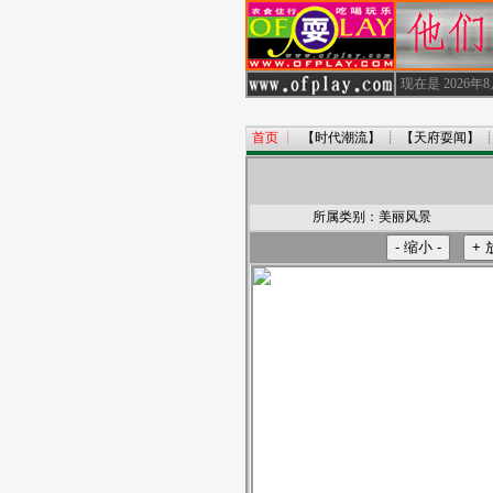
·
现在是
2026年
首页
┊
【时代潮流】
┊
【天府耍闻】
所属类别：
美丽风景