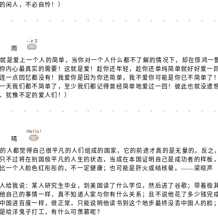
的闲人，不必自怜！）
月3日 雨
就是爱上一个人的简单，当你对一个人什么都不了解的情况下，却在惊鸿一
你内心最真实的需要！这就是爱！趁你还年轻，趁你还单纯简单就好好爱一
连一点回忆都没有！我爱你是因为你还简单，我不爱你可能是你已不简单了
一天我们都不简单了，至少我们都记得曾经简单地爱过一回！彼此也就没遗
、犹豫不定的爱人们！）
月3日 晴
的人都觉得自己很平凡的人们组成的国家，它的前途才真的是无量的。反之
只不过将在别国极平凡的人生的状态，当成在本国证明自己是成功者的样板
比一个人脸色红彤彤的，不一定健康；也可能是肝火或结核晕。——梁晓声
人给我说：某人研究生毕业，到美国读了什么学位，然后进了谷歌；带着极
他自己的事情一样，真不知道人家与你有什么关系；且不说他花了多少钱完
中国进百度一样，很正常，只能说明他读书到这个地步最终没丢中国人的脸
且是给洋鬼子打工，有什么可羡慕呢？