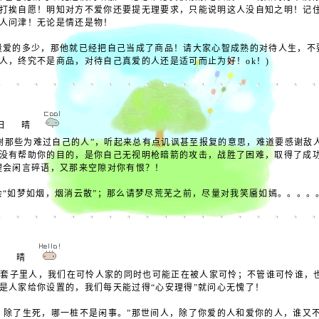
打挨自愿！明知对方不爱你还要提无理要求，只能说明这人没自知之明！记
人问津！无论是情还是物！
量爱的多少，那他就已经把自己当成了商品！请大家心智成熟的对待人生，不
人，终究不是商品，对待自己真爱的人还是适可而止为好！ok！)
11日 晴
谢那些为难过自己的人”，听起来总有点讥讽甚至报复的意思，难道要感谢敌
没有帮助你的目的，是你自己无视明枪暗箭的攻击，战胜了困难，取得了成
无心理会闲言碎语，又那来空隙对你有恨？！
会“如梦如烟，烟消云散”；那么请梦尽荒芜之前，尽量对我笑靥如嫣。。。。
月7日 晴
套子里人，我们在可怜人家的同时也可能正在被人家可怜；不管谁可怜谁，
是人家给你设置的，我们每天能过得“心安理得”就问心无愧了！
，除了生死，哪一桩不是闲事。”那世间人，除了你爱的人和爱你的人，谁又不是闲