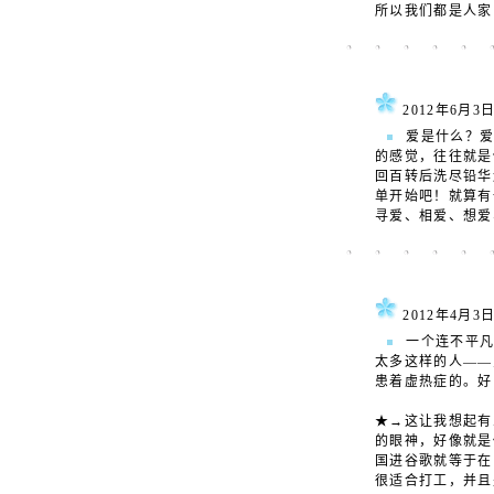
所以我们都是人家
2012年6
爱是什么？爱
的感觉，往往就是
回百转后洗尽铅华
单开始吧！就算有
寻爱、相爱、想爱
2012年4
一个连不平凡
太多这样的人——
患着虚热症的。好
★→这让我想起有
的眼神，好像就是
国进谷歌就等于在
很适合打工，并