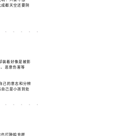
光明！人家不想
比成都天空还要阴
)
，却装着好像是被影
气、恶意伤害等
自己的意志和分辨
当自己是小孩到处
你也打肿脸充胖