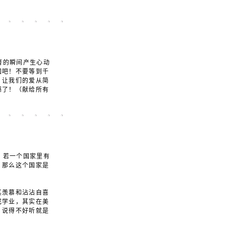
瞥的瞬间产生心动
回吧！不要等到千
！让我们的爱从简
憾了！（献给所有
，若一个国家里有
，那么这个国家是
其羡慕和沾沾自喜
成学业，其实在美
；说得不好听就是