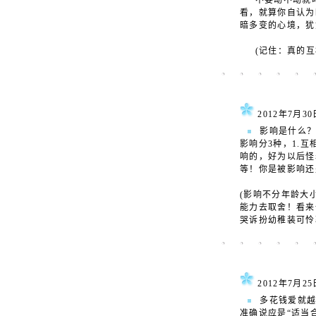
不要动不动就叫
看，就算你自认为
暗多变的心境，犹
(记住：真的互
2012年7月
影响是什么
影响分3种，1.
响的，好为以后怪
等！你是被影响还
(影响不分年龄大
能力去取舍！看来
哭诉扮幼稚装可怜
2012年7月
多花钱爱就越
准确说应是“适当