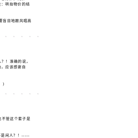
住：哄抬物价的结
要盲目地跟风唱高
人？！准确的说，
功，应该感谢自
。)
也不管这个套子是
人？！-----