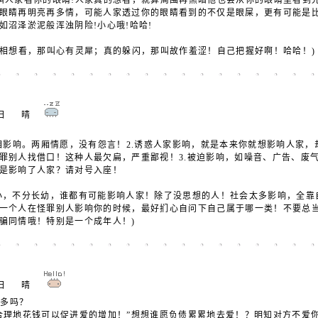
人家看你的眼睛!人家真的想看，就算周围再黑暗他也会从你的眼睛里看到
眼睛再明亮再多情，可能人家透过你的眼睛看到的不仅是眼屎，更有可能是
如沼泽淤泥般浑浊阴险!小心哦!哈哈!
相想看，那叫心有灵犀；真的躲闪，那叫故作羞涩！自己把握好啊！哈哈！
30日 晴
？
互相影响。两厢情愿，没有怨言！2.诱惑人家影响，就是本来你就想影响人家
罪别人找借口！这种人最欠扁，严重鄙视！3.被迫影响，如噪音、广告、废
是影响了人家？请对号入座！
小，不分长幼，谁都有可能影响人家！除了没思想的人！社会太多影响，全靠
一个人在怪罪别人影响你的时候，最好扪心自问下自己属于哪一类！不要总
骗同情哦！特别是一个成年人！)
25日 晴
多吗？
合理地花钱可以促进爱的增加！”想想谁愿负债累累地去爱！？明知对方不爱