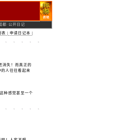
成都
·
公开日记
列表
|
申请日记本
|
老消失！而真正的
神的人往往看起来
这种感觉甚至一个