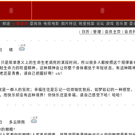
页
·
频道
·
火爆耍闻
·
耍商场
·
电视电影
·
图片特区
·
明星档案
·
论坛
·
游戏
·
音乐屋
·
耍
|
日历
|
管理
|
会员主页
|
会员
15日 晴
？
只是简单意义上的生命生老病死的某段时间，所以很多人都按照这个规律衰
轻生命力的旺盛精神，这种精神会让你整个身体都处于年轻状态，有这种精
老还是青春，请自己把握好啊！ok！
是一群人的狂欢；幸福往往是忘记一切烦恼忧愁后，如梦如幻的一种感觉，
，而快乐却没有这种境界！你快乐还是幸福，请自己感觉下哈！哈哈！
月12日 多云转雨
的眼睛?