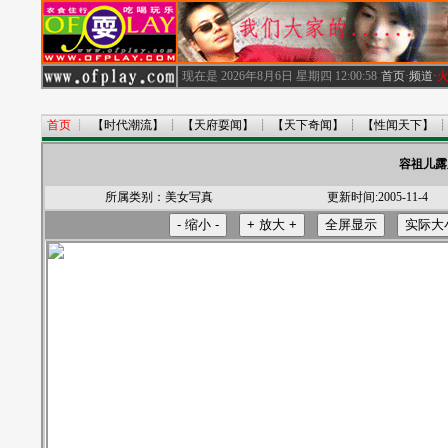
·
现在是
2026年8月6日 星期四
12:00:58
·
首页
·
频道
·
首页
┊
【时代潮流】
┊
【天府耍闻】
┊
【天下奇闻】
┊
【性闻天下】
容祖儿露
所属类别：
美女写真
更新时间:2005-11-4