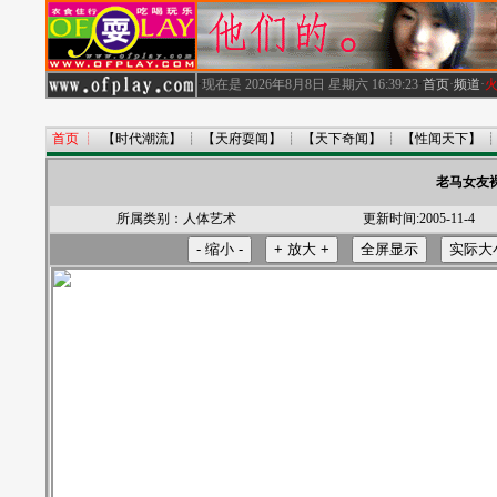
·
现在是
2026年8月8日 星期六
16:39:23
·
首页
·
频道
·
首页
┊
【时代潮流】
┊
【天府耍闻】
┊
【天下奇闻】
┊
【性闻天下】
老马女友
所属类别：
人体艺术
更新时间:2005-11-4