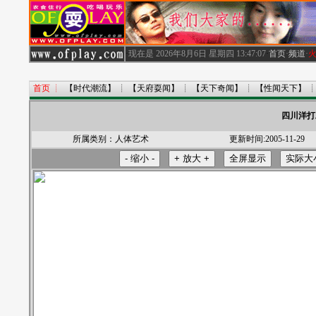
·
现在是
2026年8月6日 星期四
13:47:07
·
首页
·
频道
·
首页
┊
【时代潮流】
┊
【天府耍闻】
┊
【天下奇闻】
┊
【性闻天下】
四川洋打
所属类别：
人体艺术
更新时间:2005-11-29