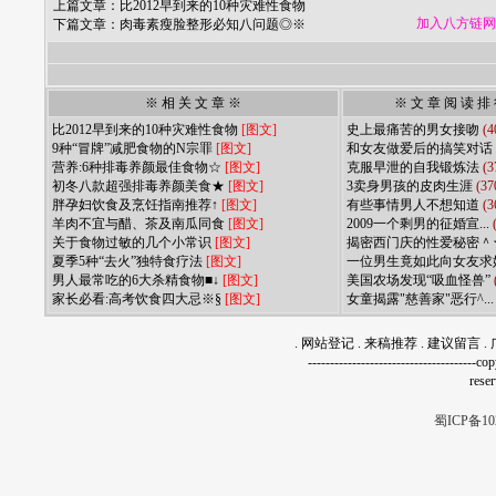
上篇文章：
比2012早到来的10种灾难性食物
加入八方链网
下篇文章：
肉毒素瘦脸整形必知八问题◎※
※ 相 关 文 章 ※
※ 文 章 阅 读 排
比2012早到来的10种灾难性食物
[图文]
史上最痛苦的男女接吻
(4
9种“冒牌”减肥食物的N宗罪
[图文]
和女友做爱后的搞笑对话
营养:6种排毒养颜最佳食物☆
[图文]
克服早泄的自我锻炼法
(3
初冬八款超强排毒养颜美食★
[图文]
3卖身男孩的皮肉生涯
(37
胖孕妇饮食及烹饪指南推荐↑
[图文]
有些事情男人不想知道
(3
羊肉不宜与醋、茶及南瓜同食
[图文]
2009一个剩男的征婚宣...
关于食物过敏的几个小常识
[图文]
揭密西门庆的性爱秘密＾
夏季5种“去火”独特食疗法
[图文]
一位男生竟如此向女友求婚.
男人最常吃的6大杀精食物■↓
[图文]
美国农场发现“吸血怪兽”
家长必看:高考饮食四大忌※§
[图文]
女童揭露"慈善家"恶行^..
.
网站登记
.
来稿推荐
.
建议留言
.
------------------------------------
rese
蜀ICP备10