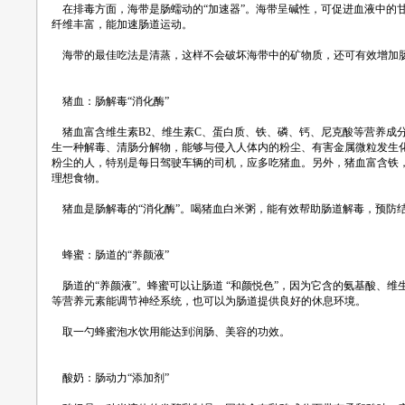
在排毒方面，海带是肠蠕动的“加速器”。海带呈碱性，可促进血液中的
纤维丰富，能加速肠道运动。
海带的最佳吃法是清蒸，这样不会破坏海带中的矿物质，还可有效增加
猪血：肠解毒“消化酶”
猪血富含维生素B2、维生素C、蛋白质、铁、磷、钙、尼克酸等营养成
生一种解毒、清肠分解物，能够与侵入人体内的粉尘、有害金属微粒发生
粉尘的人，特别是每日驾驶车辆的司机，应多吃猪血。另外，猪血富含铁
理想食物。
猪血是肠解毒的“消化酶”。喝猪血白米粥，能有效帮助肠道解毒，预防
蜂蜜：肠道的“养颜液”
肠道的“养颜液”。蜂蜜可以让肠道 “和颜悦色”，因为它含的氨基酸、
等营养元素能调节神经系统，也可以为肠道提供良好的休息环境。
取一勺蜂蜜泡水饮用能达到润肠、美容的功效。
酸奶：肠动力“添加剂”