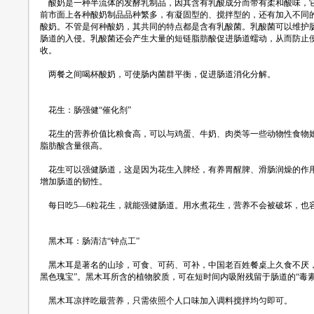
酸奶是一种半流体的发酵乳制品，因其含有乳酸成分而带有柔和酸味，它
前市面上各种酸奶制品品种繁多，有凝固型的、搅拌型的，还有加入不同
酸奶。不管是何种酸奶，其共同的特点都是含有乳酸菌。乳酸菌可以维护
肠道的入侵。乳酸菌还会产生大量的短链脂肪酸促进肠道蠕动，从而防止
收。
两餐之间喝杯酸奶，可使肠内菌群平衡，促进肠道消化分解。
花生：肠强健“催化剂”
花生的营养价值比粮食高，可以与鸡蛋、牛奶、肉类等一些动物性食物媲
脂肪酸含量很高。
花生可以强健肠道，这是因为花生入脾经，有养胃醒脾、滑肠润燥的作用
增加肠道的韧性。
每日吃5—6粒花生，就能强健肠道。用水煮花生，营养不会被破坏，也
黑木耳：肠清洁“钟点工”
黑木耳是著名的山珍，可食、可药、可补，中国老百姓餐桌上久食不厌，有
黑色瑰宝”。黑木耳所含的植物胶质，可在短时间内吸附残留于肠道的“毒素
黑木耳凉拌吃最营养，只需依照个人口味加入调料搅拌均匀即可。