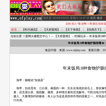
·
现在是
2026年8月8日 星期六
14:47:39
·
首页
·
频道
·
赶快加入^耍游网☆商家自助加盟
首页
┊
【时代潮流】
┊
【天府耍闻】
┊
【天下奇闻】
┊
【性闻天下】
当前位置 ∷
耍网火爆图文中心！ --
【天府耍闻】
--
吃喝玩乐
-- 年末饭局:
年末饭局:8种食物护肠排毒★
食品中国 来源: www.ofplay.com 更新日期：20
年末饭局:8种食物护肠
海带：肠蠕动“加速器”
海带，别名昆布、江白菜。褐藻的一种，生长在海底的岩石上，形状像带
素，还含蛋白质、脂肪酸、糖类、多种维生素和尼克酸等。可防治地方性
摄入、大量增加钙的吸收，有人认为这是具防癌作用的因素之一。对高血
疗作用。