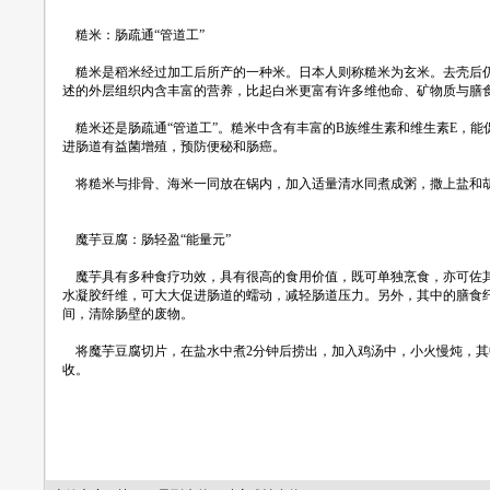
糙米：肠疏通“管道工”
糙米是稻米经过加工后所产的一种米。日本人则称糙米为玄米。去壳后仍
述的外层组织内含丰富的营养，比起白米更富有许多维他命、矿物质与膳
糙米还是肠疏通“管道工”。糙米中含有丰富的B族维生素和维生素E，能
进肠道有益菌增殖，预防便秘和肠癌。
将糙米与排骨、海米一同放在锅内，加入适量清水同煮成粥，撒上盐和
魔芋豆腐：肠轻盈“能量元”
魔芋具有多种食疗功效，具有很高的食用价值，既可单独烹食，亦可佐其
水凝胶纤维，可大大促进肠道的蠕动，减轻肠道压力。另外，其中的膳食
间，清除肠壁的废物。
将魔芋豆腐切片，在盐水中煮2分钟后捞出，加入鸡汤中，小火慢炖，其
收。