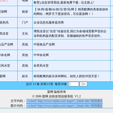
文路上
电脑
教育),信息管理系统,最新免费下载 - 论文路上!
【 休/闲/成/都/de/前/沿/资/讯/网 】精美酷爽的美食旅游休
耍游网
旅游
闲网站；网罗天下耍游资讯，尽在耍游网！！
龙热讯
门户
企业信息化服务提供商
博凯佳音以"佳音"传递佳音,我们为各领域需要声音的企
凯佳音
文化
业和机构提供配音录制、音频编辑的有声语音创作。
食品产业网
其他
中国食品产业网
华命名网
其他
中华命名网
里风水堂
其他
命里风水堂
耍网
娱乐
精美酷爽的娱乐休闲网站，知性人群的冲浪天堂！
总计 13 条 共有1/1页 每页20条
耍网 版权所有
© 2006
耍网 自助友情连接系统
V1.2
文字代码：
图片代码：