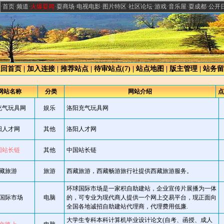
·
首页
·
频道
·
火爆耍闻
·
耍商场
·
电视电影
·
图片特区
·
社区论坛
·
游戏
·
音乐屋
·
耍成都
·
公开
返回首页
|
加入连接
|
推荐站点
|
待审站点
(7)
|
站点地图
|
版主管理
|
站务留
网站名称
分类
网站介绍
点
充气玩具网
娱乐
洛阳充气玩具网
阳人才网
其他
洛阳人才网
国站长链
其他
中国站长链
藏旅游
旅游
西藏旅游，西藏畅游旅行社提供西藏旅游服务。
环球国际市场是一家积自助建站，企业宣传片展播为一体
国际市场
电脑
的，可专业为现代商人提供一个网上交易平台，现正面向
全国各地诚招自助建站代理商，代理费用低廉.
大学生专科本科计算机毕业设计论文(自考、函授、成人