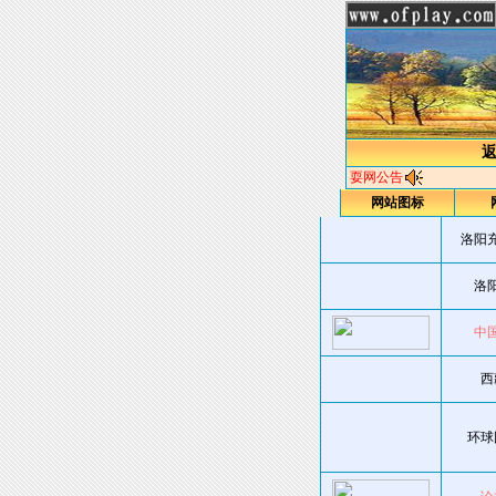
耍网公告
网站图标
洛阳
洛
中
西
环球