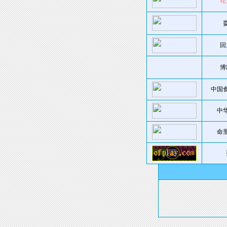
论
回
博
中国
中
命