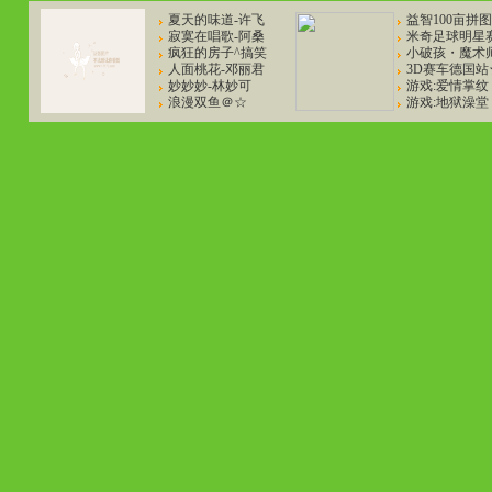
夏天的味道-许飞
益智100亩拼
寂寞在唱歌-阿桑
米奇足球明星
疯狂的房子^搞笑
小破孩・魔术
人面桃花-邓丽君
3D赛车德国站
妙妙妙-林妙可
游戏:爱情掌纹
浪漫双鱼＠☆
游戏:地狱澡堂