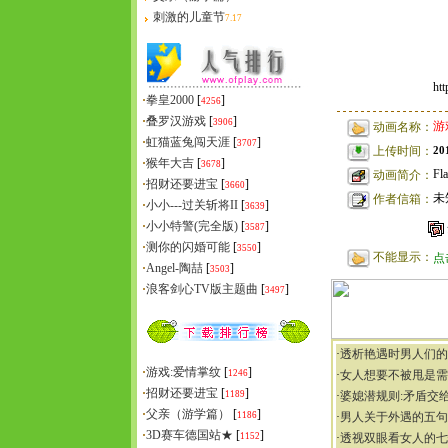
刺激的儿童节
7.17
ht
·
拳皇2000
[
]
4256
·
叠罗汉游戏
[
]
3906
游
动画名称：
·
虹猫蓝兔闯天涯
[
]
3707
20
上传时间：
·
猴年大吉
[
]
3678
F
动画简介：
·
招财还要进宝
[
]
3660
未
作者信箱：
·
小小---过关斩将II
[
]
3639
·
小小特警(完全版)
[
]
3587
·
测你的闪婚可能
[
]
3550
不能显示：
点
·
Angel-陶喆
[
]
3503
·
浪客剑心TV版主题曲
[
]
3497
·
透析艳遇时男人们的
·
游戏:爱情掌纹
[
]
1246
·
女人想要不被甩是需
·
招财还要进宝
[
]
1189
·
婆媳潜规则:矛盾交
·
父亲（游学篇）
[
]
1186
·
男人关于外遇的五句
·
3D赛车德国站★
[
]
1152
·
透视双眼看女人的七