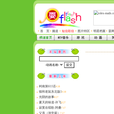
首 页
频道
短信彩信
图片特区
明星档案
耍
柯南第611话
4.18
猫和老鼠东北版1
4.18
光阴的故事
8.27
夏天的味道-许飞
8.27
寂寞在唱歌-阿桑
7.17
父亲（游学篇）
7.17