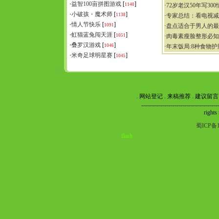
·
益智100亩拼图游戏
[
]
1140
·
72岁老汉50年写30
·
小破孩・魔术师
[
]
1138
·
专家总结：看电视减
·
情人节快乐
[
]
1091
·
盘点适合于男人的最
·
虹猫蓝兔闯天涯
[
]
1051
·
肉毒素瘦脸整形必知
·
叠罗汉游戏
[
]
1046
·
年末饭局:8种食物护
·
米奇足球明星赛
[
]
1045
.
网站登记
.
来稿推荐
.
建议留言
----------------------------------
rights
蜀ICP备1
flash