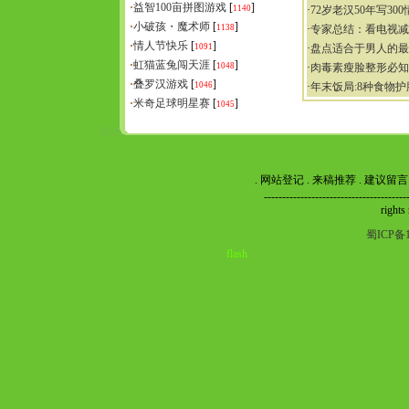
·
益智100亩拼图游戏
[
]
1140
·
72岁老汉50年写30
·
小破孩・魔术师
[
]
1138
·
专家总结：看电视减
·
情人节快乐
[
]
1091
·
盘点适合于男人的最
·
虹猫蓝兔闯天涯
[
]
1048
·
肉毒素瘦脸整形必知
·
叠罗汉游戏
[
]
1046
·
年末饭局:8种食物护
·
米奇足球明星赛
[
]
1045
.
网站登记
.
来稿推荐
.
建议留言
----------------------------------
rights
蜀ICP备1
flash