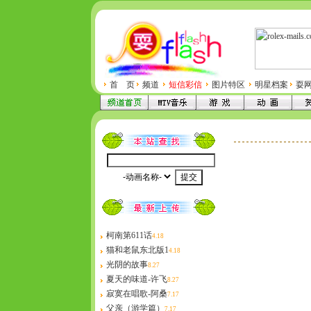
首 页
频道
短信彩信
图片特区
明星档案
耍
柯南第611话
4.18
猫和老鼠东北版1
4.18
光阴的故事
8.27
夏天的味道-许飞
8.27
寂寞在唱歌-阿桑
7.17
父亲（游学篇）
7.17