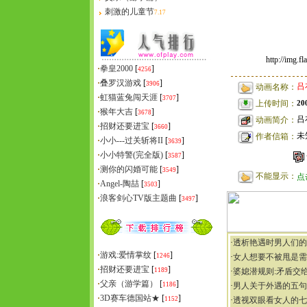
刺激的儿童节
7.17
http://img.f
·
拳皇2000
[
]
4256
·
叠罗汉游戏
[
]
3906
吕
动画名称：
·
虹猫蓝兔闯天涯
[
]
3707
20
上传时间：
·
猴年大吉
[
]
3678
吕
动画简介：
·
招财还要进宝
[
]
3660
未
作者信箱：
·
小小---过关斩将II
[
]
3639
·
小小特警(完全版)
[
]
3587
·
测你的闪婚可能
[
]
3549
不能显示：
点
·
Angel-陶喆
[
]
3503
·
浪客剑心TV版主题曲
[
]
3497
·
透析艳遇时男人们的
·
游戏:爱情掌纹
[
]
1246
·
女人想要不被甩是需
·
招财还要进宝
[
]
1189
·
婆媳潜规则:矛盾交
·
父亲（游学篇）
[
]
1186
·
男人关于外遇的五句
·
3D赛车德国站★
[
]
1152
·
透视双眼看女人的七