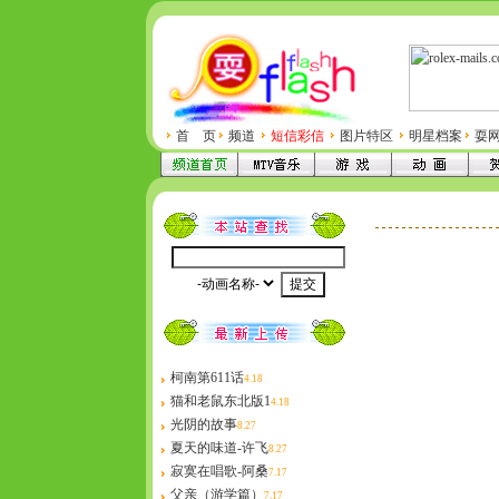
首 页
频道
短信彩信
图片特区
明星档案
耍
柯南第611话
4.18
猫和老鼠东北版1
4.18
光阴的故事
8.27
夏天的味道-许飞
8.27
寂寞在唱歌-阿桑
7.17
父亲（游学篇）
7.17