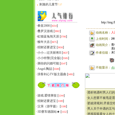
刺激的儿童节
7.17
http://img
·
拳皇2000
[
]
4254
·
叠罗汉游戏
[
]
3902
人
动画名称：
·
虹猫蓝兔闯天涯
[
]
3706
20
上传时间：
·
猴年大吉
[
]
3675
青
动画简介：
·
招财还要进宝
[
]
3656
美
未
·
小小---过关斩将II
[
]
作者信箱：
3637
·
小小特警(完全版)
[
]
3585
·
测你的闪婚可能
[
]
3547
不能显示：
点
·
Angel-陶喆
[
]
3500
·
浪客剑心TV版主题曲
[
]
3495
·
透析艳遇时男人们的
·
游戏:爱情掌纹
[
]
1244
·
女人想要不被甩是需
·
招财还要进宝
[
]
1189
·
婆媳潜规则:矛盾交
·
父亲（游学篇）
[
]
1186
·
男人关于外遇的五句
·
3D赛车德国站★
[
]
1152
·
透视双眼看女人的七