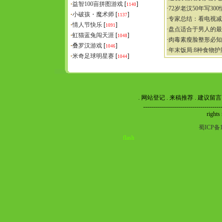
·
益智100亩拼图游戏
[
]
1140
·
72岁老汉50年写30
·
小破孩・魔术师
[
]
1137
·
专家总结：看电视减
·
情人节快乐
[
]
1091
·
盘点适合于男人的最
·
虹猫蓝兔闯天涯
[
]
1048
·
肉毒素瘦脸整形必知
·
叠罗汉游戏
[
]
1046
·
年末饭局:8种食物护
·
米奇足球明星赛
[
]
1044
.
网站登记
.
来稿推荐
.
建议留言
----------------------------------
rights
蜀ICP备1
flash