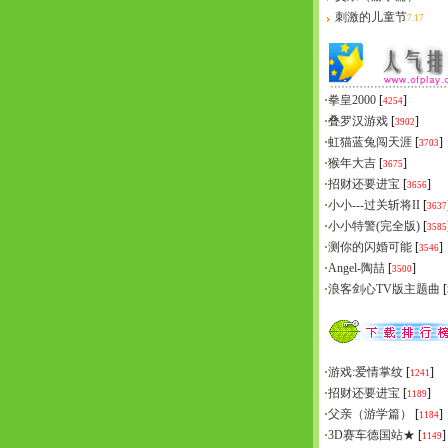
刺激的儿童节
7.17
·
拳皇2000
[
]
4254
·
叠罗汉游戏
[
]
3902
·
虹猫蓝兔闯天涯
[
]
3703
·
猴年大吉
[
]
3675
·
招财还要进宝
[
]
3656
·
小小---过关斩将II
[
3637
·
小小特警(完全版)
[
3585
·
测你的闪婚可能
[
]
3546
·
Angel-陶喆
[
]
3500
·
浪客剑心TV版主题曲
[
·
游戏:爱情掌纹
[
]
1241
·
招财还要进宝
[
]
1189
·
父亲（游学篇）
[
]
1184
·
3D赛车德国站★
[
]
1149