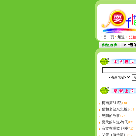
首 页
频道
短
柯南第611话
4.18
猫和老鼠东北版1
4.18
光阴的故事
8.27
夏天的味道-许飞
8.27
寂寞在唱歌-阿桑
7.17
父亲（游学篇）
7.17