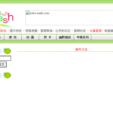
信彩信
图片特区
明星档案
耍网商场
公开的日记
耍网社区
火爆耍闻
电视
猴年大吉