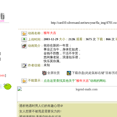
http://card10.silversand.net/newyear/fla_img/4701.sw
猴年大吉
动画名称：
大小：
观看：
次
下载：
次
2003-12-29
212K
3675
866
上传时间：
祝你在新的一年里：
动画简介：
事业正当午，身体壮如虎，
金钱不胜数，干活不辛苦，
]
悠闲像老鼠，浪漫似乐谱，
]
快乐莫你属。
未知
作者信箱：
全屏欣赏
下载存盘(此处鼠标右键“目标另存
]
3495
不能显示：
点击这里查找其他关于"
猴年大吉
"动画的网站.
·
透析艳遇时男人们的有趣心理＠
·
女人想要不被甩是需要实力的↑
·
婆媳潜规则:矛盾交给先生过滤